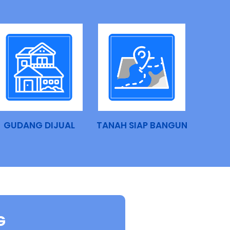
GUDANG DIJUAL
TANAH SIAP BANGUN
G