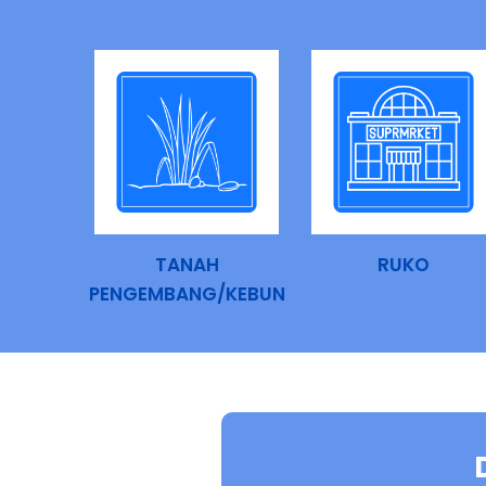
TANAH
RUKO
PENGEMBANG/KEBUN