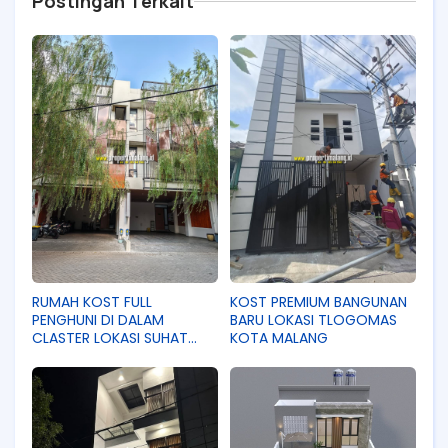
Postingan Terkait
RUMAH KOST FULL
KOST PREMIUM BANGUNAN
PENGHUNI DI DALAM
BARU LOKASI TLOGOMAS
CLASTER LOKASI SUHAT
KOTA MALANG
KOTA MALANG