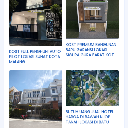
KOST PREMIUM BANGUNAN
BARU GARANSI LOKASI
KOST FULL PENGHUNI AUTO
SIGURA GURA BARAT KOTA
PILOT LOKASI SUHAT KOTA
MALANG
MALANG
BUTUH UANG JUAL HOTEL
HARGA DI BAWAH NJOP
TANAH LOKASI DI BATU