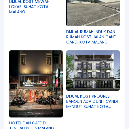
DIJUAL KOST MEWAH
LOKASI SUHAT KOTA
MALANG
DIJUAL RUMAH INDUK DAN
RUMAH KOST JALAN CANDI
CANDI KOTA MALANG
DIJUAL KOST PROGRES
BANGUN ADA 2 UNIT CANDI
MENDUT SUHAT KOTA
MALANG
HOTEL DAN CAFE DI
TENGAH KOTA MALANG