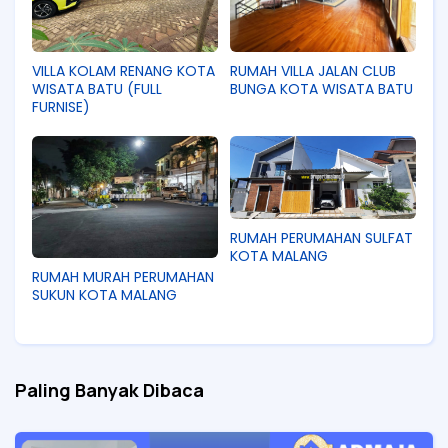
VILLA KOLAM RENANG KOTA
RUMAH VILLA JALAN CLUB
WISATA BATU (FULL
BUNGA KOTA WISATA BATU
FURNISE)
RUMAH PERUMAHAN SULFAT
KOTA MALANG
RUMAH MURAH PERUMAHAN
SUKUN KOTA MALANG
Paling Banyak Dibaca