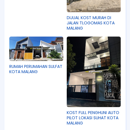
DIJUAL KOST MURAH DI
JALAN TLOGOMAS KOTA
MALANG
RUMAH PERUMAHAN SULFAT
KOTA MALANG
KOST FULL PENGHUNI AUTO
PILOT LOKASI SUHAT KOTA
MALANG